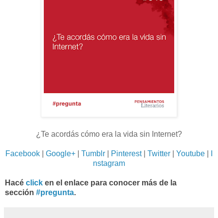
¿Te acordás cómo era la vida sin Internet?
Facebook
|
Google+
|
Tumblr
|
Pinterest
|
Twitter
|
Youtube
|
I
nstagram
Hacé
click
en el enlace para conocer más de la
sección
#pregunta
.