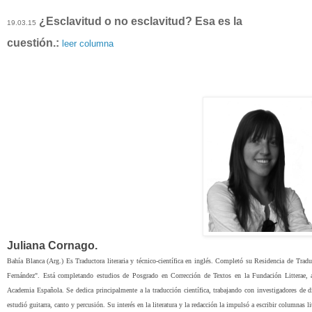
¿Esclavitud o no esclavitud? Esa es la
19.03.15
cuestión.:
leer columna
Juliana Cornago.
Bahía Blanca (Arg.) Es Traductora literaria y técnico-científica en inglés. Completó su Residencia de Trad
Fernández". Está completando estudios de Posgrado en Corrección de Textos en la Fundación Litterae, a c
Academia Española. Se dedica principalmente a la traducción científica, trabajando con investigadores de di
estudió guitarra, canto y percusión. Su interés en la literatura y la redacción la impulsó a escribir columnas lit