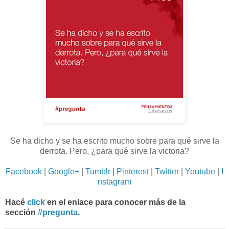
Se ha dicho y se ha escrito mucho sobre para qué sirve la
derrota. Pero, ¿para qué sirve la victoria?
Facebook
|
Google+
|
Tumblr
|
Pinterest
|
Twitter
|
Youtube
|
I
nstagram
Hacé
click
en el enlace para conocer más de la
sección
#pregunta
.