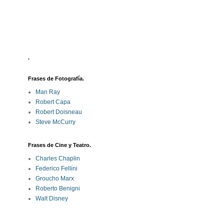
.
Frases de Fotografía.
Man Ray
Robert Capa
Robert Doisneau
Steve McCurry
Frases de Cine y Teatro.
Charles Chaplin
Federico Fellini
Groucho Marx
Roberto Benigni
Walt Disney