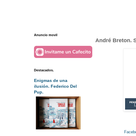
Anuncio movil
André Breton. S
Destacados.
Enigmas de una
ilusión. Federico Del
Pup.
Faceb