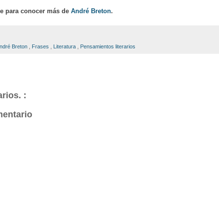
ce para conocer más de
André Breton
.
ndré Breton
,
Frases
,
Literatura
,
Pensamientos literarios
rios. :
mentario