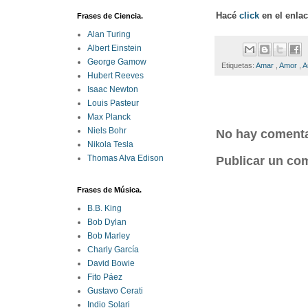
Hacé
click
en el enla
Frases de Ciencia.
Alan Turing
Albert Einstein
George Gamow
Etiquetas:
Amar
,
Amor
,
A
Hubert Reeves
Isaac Newton
Louis Pasteur
Max Planck
Niels Bohr
No hay comenta
Nikola Tesla
Thomas Alva Edison
Publicar un co
Frases de Música.
B.B. King
Bob Dylan
Bob Marley
Charly García
David Bowie
Fito Páez
Gustavo Cerati
Indio Solari