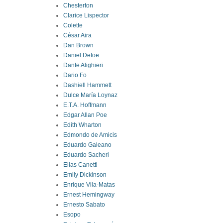
Chesterton
Clarice Lispector
Colette
César Aira
Dan Brown
Daniel Defoe
Dante Alighieri
Dario Fo
Dashiell Hammett
Dulce María Loynaz
E.T.A. Hoffmann
Edgar Allan Poe
Edith Wharton
Edmondo de Amicis
Eduardo Galeano
Eduardo Sacheri
Elias Canetti
Emily Dickinson
Enrique Vila-Matas
Ernest Hemingway
Ernesto Sabato
Esopo