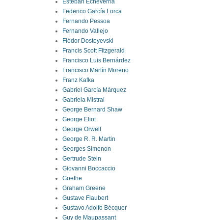
Esteban Echeverría
Federico García Lorca
Fernando Pessoa
Fernando Vallejo
Fiódor Dostoyevski
Francis Scott Fitzgerald
Francisco Luis Bernárdez
Francisco Martín Moreno
Franz Kafka
Gabriel García Márquez
Gabriela Mistral
George Bernard Shaw
George Eliot
George Orwell
George R. R. Martin
Georges Simenon
Gertrude Stein
Giovanni Boccaccio
Goethe
Graham Greene
Gustave Flaubert
Gustavo Adolfo Bécquer
Guy de Maupassant