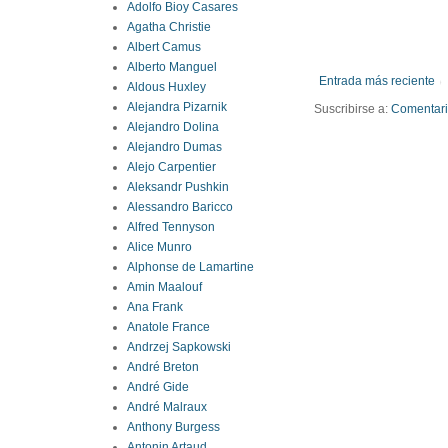
Adolfo Bioy Casares
Agatha Christie
Albert Camus
Alberto Manguel
Entrada más reciente
Aldous Huxley
Alejandra Pizarnik
Suscribirse a:
Comentario
Alejandro Dolina
Alejandro Dumas
Alejo Carpentier
Aleksandr Pushkin
Alessandro Baricco
Alfred Tennyson
Alice Munro
Alphonse de Lamartine
Amin Maalouf
Ana Frank
Anatole France
Andrzej Sapkowski
André Breton
André Gide
André Malraux
Anthony Burgess
Antonin Artaud