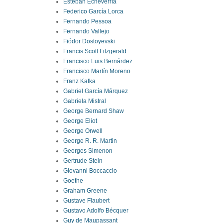
Esteban Echeverría
Federico García Lorca
Fernando Pessoa
Fernando Vallejo
Fiódor Dostoyevski
Francis Scott Fitzgerald
Francisco Luis Bernárdez
Francisco Martín Moreno
Franz Kafka
Gabriel García Márquez
Gabriela Mistral
George Bernard Shaw
George Eliot
George Orwell
George R. R. Martin
Georges Simenon
Gertrude Stein
Giovanni Boccaccio
Goethe
Graham Greene
Gustave Flaubert
Gustavo Adolfo Bécquer
Guy de Maupassant