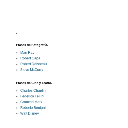
.
Frases de Fotografía.
Man Ray
Robert Capa
Robert Doisneau
Steve McCurry
Frases de Cine y Teatro.
Charles Chaplin
Federico Fellini
Groucho Marx
Roberto Benigni
Walt Disney