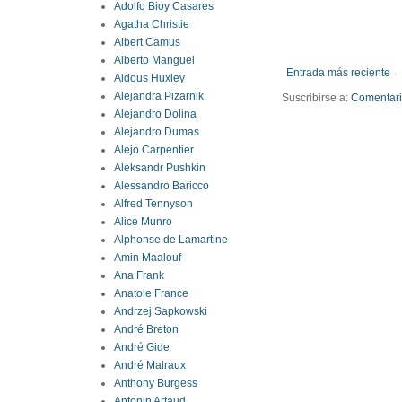
Adolfo Bioy Casares
Agatha Christie
Albert Camus
Alberto Manguel
Entrada más reciente
Aldous Huxley
Alejandra Pizarnik
Suscribirse a:
Comentario
Alejandro Dolina
Alejandro Dumas
Alejo Carpentier
Aleksandr Pushkin
Alessandro Baricco
Alfred Tennyson
Alice Munro
Alphonse de Lamartine
Amin Maalouf
Ana Frank
Anatole France
Andrzej Sapkowski
André Breton
André Gide
André Malraux
Anthony Burgess
Antonin Artaud