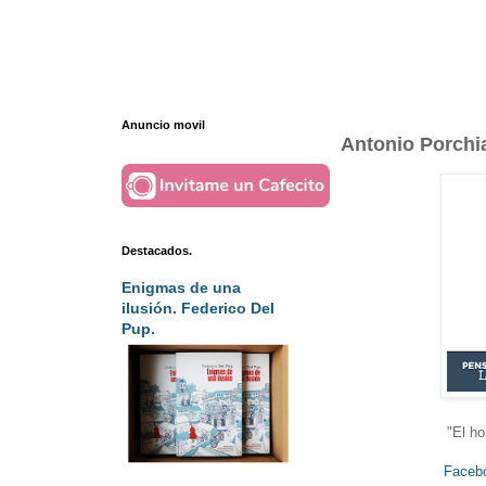
Anuncio movil
Antonio Porchi
Destacados.
Enigmas de una
ilusión. Federico Del
Pup.
"El h
Faceb