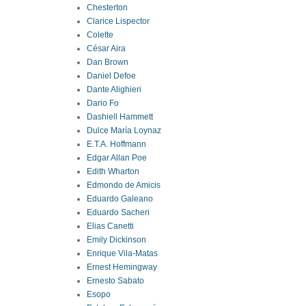
Chesterton
Clarice Lispector
Colette
César Aira
Dan Brown
Daniel Defoe
Dante Alighieri
Dario Fo
Dashiell Hammett
Dulce María Loynaz
E.T.A. Hoffmann
Edgar Allan Poe
Edith Wharton
Edmondo de Amicis
Eduardo Galeano
Eduardo Sacheri
Elias Canetti
Emily Dickinson
Enrique Vila-Matas
Ernest Hemingway
Ernesto Sabato
Esopo