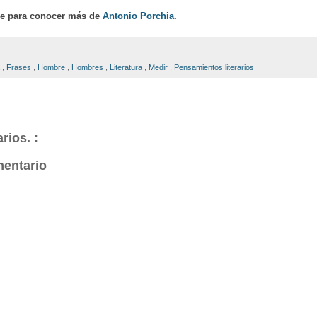
ce para conocer más de
Antonio Porchia
.
a
,
Frases
,
Hombre
,
Hombres
,
Literatura
,
Medir
,
Pensamientos literarios
rios. :
mentario