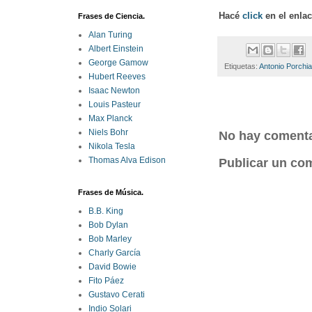
Hacé
click
en el enla
Frases de Ciencia.
Alan Turing
Albert Einstein
George Gamow
Etiquetas:
Antonio Porchi
Hubert Reeves
Isaac Newton
Louis Pasteur
Max Planck
Niels Bohr
No hay comenta
Nikola Tesla
Thomas Alva Edison
Publicar un co
Frases de Música.
B.B. King
Bob Dylan
Bob Marley
Charly García
David Bowie
Fito Páez
Gustavo Cerati
Indio Solari