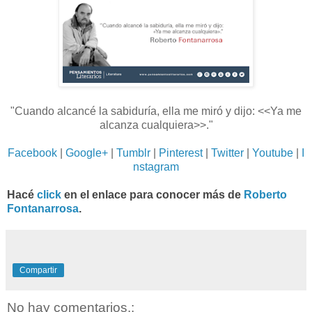
"Cuando alcancé la sabiduría, ella me miró y dijo: <<Ya me
alcanza cualquiera>>.
"
Facebook
|
Google+
|
Tumblr
|
Pinterest
|
Twitter
|
Youtube
|
I
nstagram
Hacé
click
en el enlace para conocer más de
Roberto
Fontanarrosa
.
Compartir
No hay comentarios.: