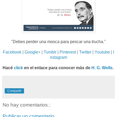
"Debes perder una mosca para pescar una trucha."
Facebook
|
Google+
|
Tumblr
|
Pinterest
|
Twitter
|
Youtube
|
I
nstagram
Hacé
click
en el enlace para conocer más de
H. G. Wells
.
Compartir
No hay comentarios.:
Publicar un comentario