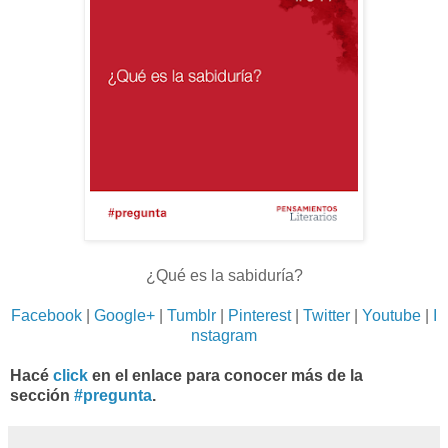
¿Qué es la sabiduría?
Facebook
|
Google+
|
Tumblr
|
Pinterest
|
Twitter
|
Youtube
|
I
nstagram
Hacé
click
en el enlace para conocer más de la
sección
#pregunta
.