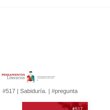
#517 | Sabiduría. | #pregunta