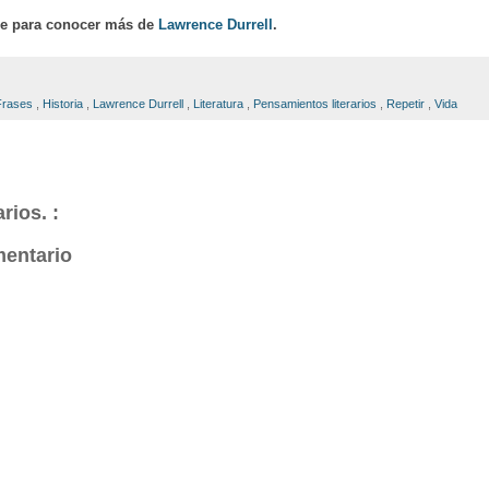
ce para conocer más de
Lawrence Durrell
.
Frases
,
Historia
,
Lawrence Durrell
,
Literatura
,
Pensamientos literarios
,
Repetir
,
Vida
rios. :
mentario