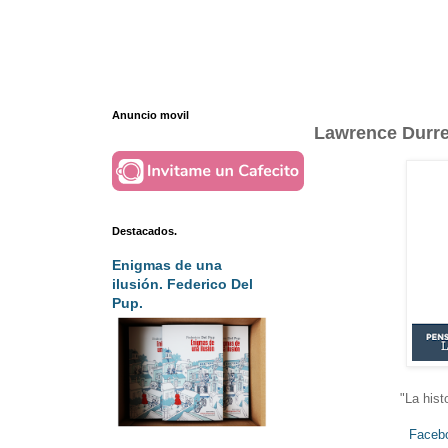
Anuncio movil
Lawrence Durrel
Destacados.
Enigmas de una
ilusión. Federico Del
Pup.
"La hist
Faceb