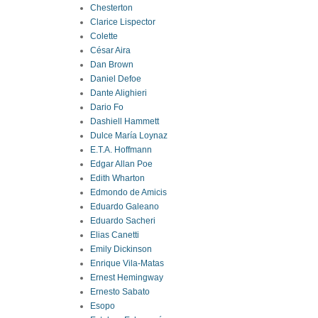
Chesterton
Clarice Lispector
Colette
César Aira
Dan Brown
Daniel Defoe
Dante Alighieri
Dario Fo
Dashiell Hammett
Dulce María Loynaz
E.T.A. Hoffmann
Edgar Allan Poe
Edith Wharton
Edmondo de Amicis
Eduardo Galeano
Eduardo Sacheri
Elias Canetti
Emily Dickinson
Enrique Vila-Matas
Ernest Hemingway
Ernesto Sabato
Esopo