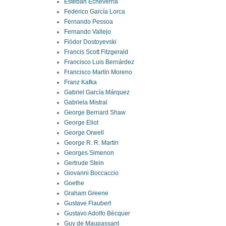
Esteban Echeverría
Federico García Lorca
Fernando Pessoa
Fernando Vallejo
Fiódor Dostoyevski
Francis Scott Fitzgerald
Francisco Luis Bernárdez
Francisco Martín Moreno
Franz Kafka
Gabriel García Márquez
Gabriela Mistral
George Bernard Shaw
George Eliot
George Orwell
George R. R. Martin
Georges Simenon
Gertrude Stein
Giovanni Boccaccio
Goethe
Graham Greene
Gustave Flaubert
Gustavo Adolfo Bécquer
Guy de Maupassant