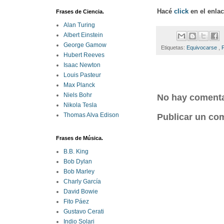
Hacé
click
en el enla
Frases de Ciencia.
Alan Turing
Albert Einstein
George Gamow
Etiquetas:
Equivocarse
,
Hubert Reeves
Isaac Newton
Louis Pasteur
Max Planck
Niels Bohr
No hay comenta
Nikola Tesla
Thomas Alva Edison
Publicar un co
Frases de Música.
B.B. King
Bob Dylan
Bob Marley
Charly García
David Bowie
Fito Páez
Gustavo Cerati
Indio Solari