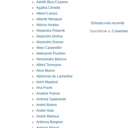
Adolfo Bioy Casares
Agatha Christie
Albert Camus
Alberto Manguel
Entrada más reciente
Aldous Huxley
Alejandra Pizarnik
Suscribirse a:
Comentario
Alejandro Dolina
Alejandro Dumas
Alejo Carpentier
Aleksandr Pushkin
Alessandro Baricco
Alfred Tennyson
Alice Munro
Alphonse de Lamartine
Amin Maalouf
Ana Frank
Anatole France
Andrzej Sapkowski
André Breton
André Gide
André Malraux
Anthony Burgess
Antonin Artaud