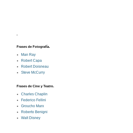
.
Frases de Fotografía.
Man Ray
Robert Capa
Robert Doisneau
Steve McCurry
Frases de Cine y Teatro.
Charles Chaplin
Federico Fellini
Groucho Marx
Roberto Benigni
Walt Disney