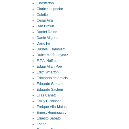
Chesterton
Clarice Lispector
Colette
César Aira
Dan Brown
Daniel Defoe
Dante Alighieri
Dario Fo
Dashiell Hammett
Dulce María Loynaz
E.T.A. Hoffmann
Edgar Allan Poe
Edith Wharton
Edmondo de Amicis
Eduardo Galeano
Eduardo Sacheri
Elias Canetti
Emily Dickinson
Enrique Vila-Matas
Ernest Hemingway
Ernesto Sabato
Esopo