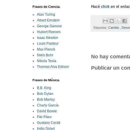
Hacé
click
en el enla
Frases de Ciencia.
Alan Turing
Albert Einstein
George Gamow
Etiquetas:
Cambio
,
Dese
Hubert Reeves
Isaac Newton
Louis Pasteur
Max Planck
Niels Bohr
No hay comenta
Nikola Tesla
Thomas Alva Edison
Publicar un co
Frases de Música.
B.B. King
Bob Dylan
Bob Marley
Charly García
David Bowie
Fito Páez
Gustavo Cerati
Indio Solari