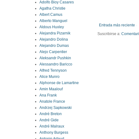
Adolfo Bioy Casares
Agatha Christie
Albert Camus
Alberto Manguel
Entrada más reciente
Aldous Huxley
Alejandra Pizarnik
Suscribirse a:
Comentario
Alejandro Dolina
Alejandro Dumas
Alejo Carpentier
Aleksandr Pushkin
Alessandro Baricco
Alfred Tennyson
Alice Munro
Alphonse de Lamartine
Amin Maalouf
Ana Frank
Anatole France
Andrzej Sapkowski
André Breton
André Gide
André Malraux
Anthony Burgess
Antonin Artaud