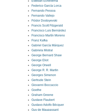
Esteban Echeverría
Federico García Lorca
Fernando Pessoa
Fernando Vallejo
Fiódor Dostoyevski
Francis Scott Fitzgerald
Francisco Luis Bernárdez
Francisco Martín Moreno
Franz Kafka
Gabriel García Márquez
Gabriela Mistral
George Bernard Shaw
George Eliot
George Orwell
George R. R. Martin
Georges Simenon
Gertrude Stein
Giovanni Boccaccio
Goethe
Graham Greene
Gustave Flaubert
Gustavo Adolfo Bécquer
Guy de Maupassant