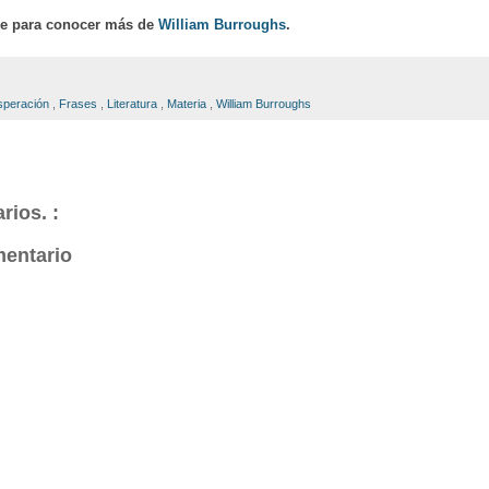
ce para conocer más de
William Burroughs
.
speración
,
Frases
,
Literatura
,
Materia
,
William Burroughs
rios. :
mentario