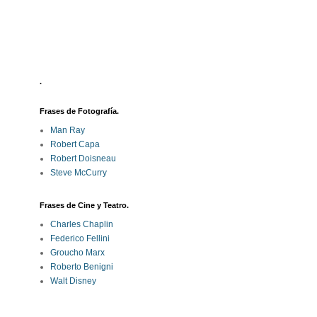
.
Frases de Fotografía.
Man Ray
Robert Capa
Robert Doisneau
Steve McCurry
Frases de Cine y Teatro.
Charles Chaplin
Federico Fellini
Groucho Marx
Roberto Benigni
Walt Disney