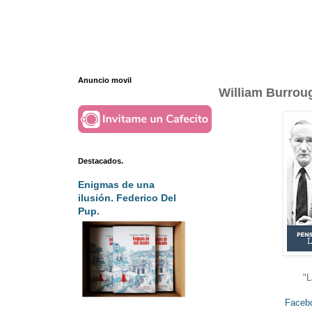
Anuncio movil
William Burrou
Destacados.
Enigmas de una
ilusión. Federico Del
Pup.
"L
Faceb