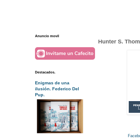
Anuncio movil
Hunter S. Thomp
Destacados.
Enigmas de una
ilusión. Federico Del
Pup.
Faceb