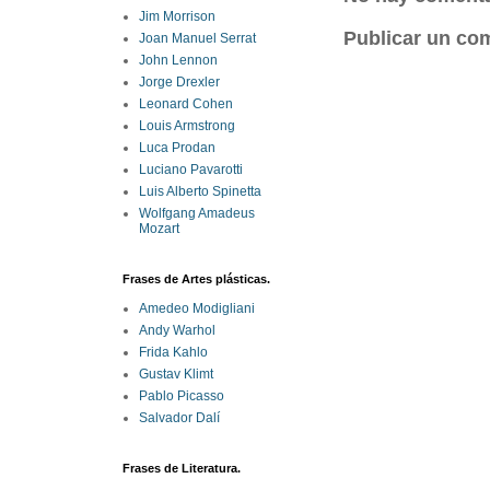
Jim Morrison
Publicar un co
Joan Manuel Serrat
John Lennon
Jorge Drexler
Leonard Cohen
Louis Armstrong
Luca Prodan
Luciano Pavarotti
Luis Alberto Spinetta
Wolfgang Amadeus
Mozart
Frases de Artes plásticas.
Amedeo Modigliani
Andy Warhol
Frida Kahlo
Gustav Klimt
Pablo Picasso
Salvador Dalí
Frases de Literatura.