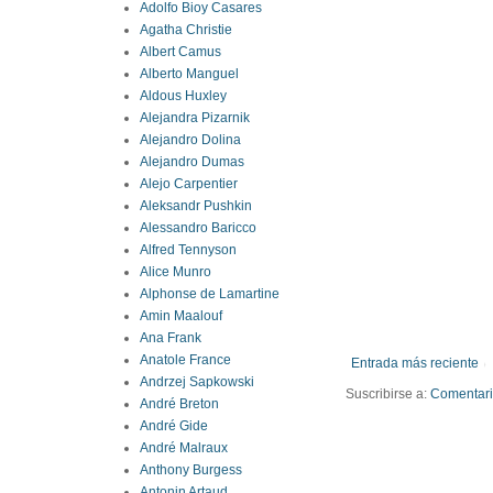
Adolfo Bioy Casares
Agatha Christie
Albert Camus
Alberto Manguel
Aldous Huxley
Alejandra Pizarnik
Alejandro Dolina
Alejandro Dumas
Alejo Carpentier
Aleksandr Pushkin
Alessandro Baricco
Alfred Tennyson
Alice Munro
Alphonse de Lamartine
Amin Maalouf
Ana Frank
Anatole France
Entrada más reciente
Andrzej Sapkowski
Suscribirse a:
Comentario
André Breton
André Gide
André Malraux
Anthony Burgess
Antonin Artaud