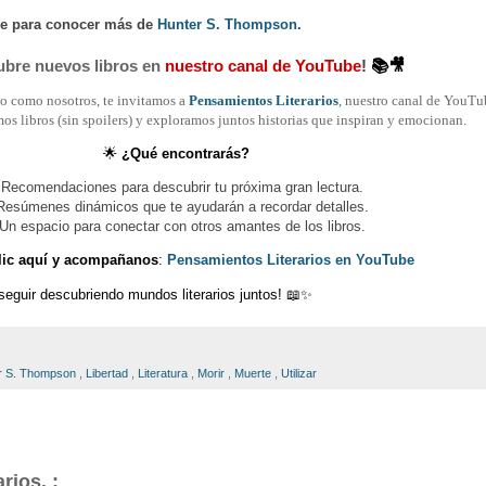
ce para conocer más de
Hunter S. Thompson
.
bre nuevos libros en
nuestro canal de YouTube
!
📚🎥
nto como nosotros, te invitamos a
Pensamientos Literarios
, nuestro canal de YouTu
 libros (sin spoilers) y exploramos juntos historias que inspiran y emocionan.
🌟
¿Qué encontrarás?
 Recomendaciones para descubrir tu próxima gran lectura.
 Resúmenes dinámicos que te ayudarán a recordar detalles.
 Un espacio para conectar con otros amantes de los libros.
lic aquí y acompañanos
:
Pensamientos Literarios en YouTube
 seguir descubriendo mundos literarios juntos! 📖✨
r S. Thompson
,
Libertad
,
Literatura
,
Morir
,
Muerte
,
Utilizar
rios. :