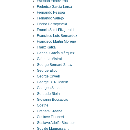
Esteban Echeverría
Federico García Lorca
Fernando Pessoa
Fernando Vallejo
Fiódor Dostoyevski
Francis Scott Fitzgerald
Francisco Luis Bernárdez
Francisco Martín Moreno
Franz Kafka
Gabriel García Márquez
Gabriela Mistral
George Bernard Shaw
George Eliot
George Orwell
George R. R. Martin
Georges Simenon
Gertrude Stein
Giovanni Boccaccio
Goethe
Graham Greene
Gustave Flaubert
Gustavo Adolfo Bécquer
Guy de Maupassant