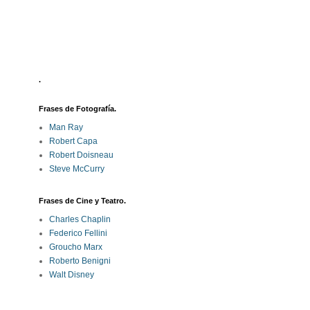
.
Frases de Fotografía.
Man Ray
Robert Capa
Robert Doisneau
Steve McCurry
Frases de Cine y Teatro.
Charles Chaplin
Federico Fellini
Groucho Marx
Roberto Benigni
Walt Disney