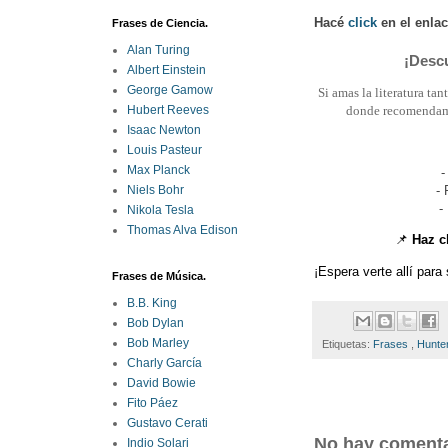
Hacé
click
en el enla
Frases de Ciencia.
Alan Turing
¡Descu
Albert Einstein
George Gamow
Si amas la literatura ta
donde recomendamos
Hubert Reeves
Isaac Newton
Louis Pasteur
Max Planck
-
-
Niels Bohr
-
Nikola Tesla
Thomas Alva Edison
📌
Haz c
¡Espera verte allí para
Frases de Música.
B.B. King
Bob Dylan
Bob Marley
Etiquetas:
Frases
,
Hunte
Charly García
David Bowie
Fito Páez
Gustavo Cerati
No hay comenta
Indio Solari