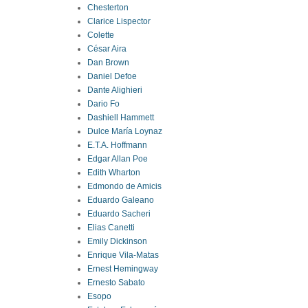
Chesterton
Clarice Lispector
Colette
César Aira
Dan Brown
Daniel Defoe
Dante Alighieri
Dario Fo
Dashiell Hammett
Dulce María Loynaz
E.T.A. Hoffmann
Edgar Allan Poe
Edith Wharton
Edmondo de Amicis
Eduardo Galeano
Eduardo Sacheri
Elias Canetti
Emily Dickinson
Enrique Vila-Matas
Ernest Hemingway
Ernesto Sabato
Esopo