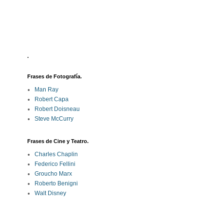
.
Frases de Fotografía.
Man Ray
Robert Capa
Robert Doisneau
Steve McCurry
Frases de Cine y Teatro.
Charles Chaplin
Federico Fellini
Groucho Marx
Roberto Benigni
Walt Disney