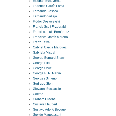
Esteban Echeverría
Federico García Lorca
Fernando Pessoa
Fernando Vallejo
Fiódor Dostoyevski
Francis Scott Fitzgerald
Francisco Luis Bernárdez
Francisco Martín Moreno
Franz Kafka
Gabriel García Márquez
Gabriela Mistral
George Bernard Shaw
George Eliot
George Orwell
George R. R. Martin
Georges Simenon
Gertrude Stein
Giovanni Boccaccio
Goethe
Graham Greene
Gustave Flaubert
Gustavo Adolfo Bécquer
Guy de Maupassant