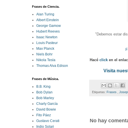
Frases de Ciencia.
Alan Turing
Albert Einstein
George Gamow
Hubert Reeves
"Debemos estar disp
Isaac Newton
Louis Pasteur
Max Planck
F
Niels Bohr
Hacé
click
en el enla
Nikola Tesla
Thomas Alva Edison
Visita nues
Frases de Música.
B.B. King
Bob Dylan
Etiquetas:
Frases
,
Josep
Bob Marley
Charly García
David Bowie
Fito Páez
No hay comenta
Gustavo Cerati
Indio Solari