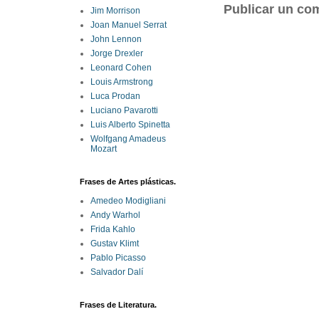
Publicar un co
Jim Morrison
Joan Manuel Serrat
John Lennon
Jorge Drexler
Leonard Cohen
Louis Armstrong
Luca Prodan
Luciano Pavarotti
Luis Alberto Spinetta
Wolfgang Amadeus
Mozart
Frases de Artes plásticas.
Amedeo Modigliani
Andy Warhol
Frida Kahlo
Gustav Klimt
Pablo Picasso
Salvador Dalí
Frases de Literatura.