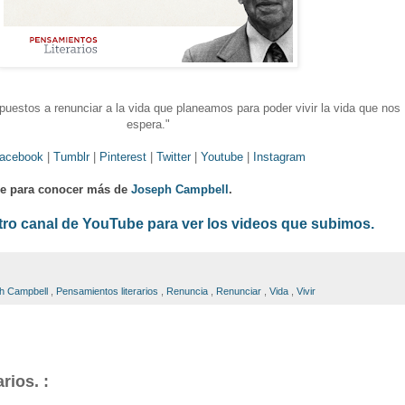
uestos a renunciar a la vida que planeamos para poder vivir la vida que nos
espera."
acebook
|
Tumblr
|
Pinterest
|
Twitter
|
Youtube
|
Instagram
ce para conocer más de
Joseph Campbell
.
tro canal de YouTube para ver los videos que subimos.
h Campbell
,
Pensamientos literarios
,
Renuncia
,
Renunciar
,
Vida
,
Vivir
rios. :