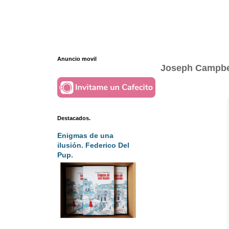
Anuncio movil
Joseph Campbell
Destacados.
Enigmas de una
ilusión. Federico Del
Pup.