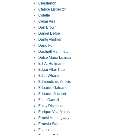
Chesterton
Clarice Lispector
Colette
César Aira
Dan Brown
Daniel Defoe
Dante Alighieri
Dario Fo
Dashiell Hammett
Dulce María Loynaz
E.T.A. Hoffmann
Edgar Allan Poe
Edith Wharton
Edmondo de Amicis
Eduardo Galeano
Eduardo Sacheri
Elias Canetti
Emily Dickinson
Enrique Vila-Matas
Ernest Hemingway
Ernesto Sabato
Esopo