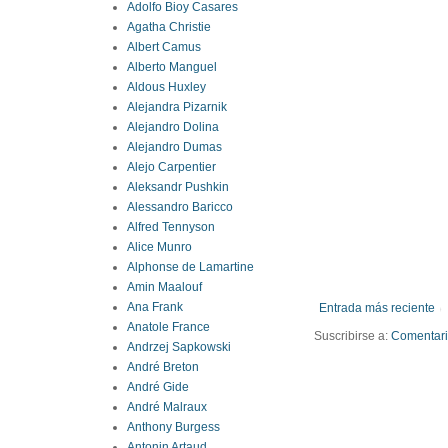
Adolfo Bioy Casares
Agatha Christie
Albert Camus
Alberto Manguel
Aldous Huxley
Alejandra Pizarnik
Alejandro Dolina
Alejandro Dumas
Alejo Carpentier
Aleksandr Pushkin
Alessandro Baricco
Alfred Tennyson
Alice Munro
Alphonse de Lamartine
Amin Maalouf
Ana Frank
Entrada más reciente
Anatole France
Suscribirse a:
Comentario
Andrzej Sapkowski
André Breton
André Gide
André Malraux
Anthony Burgess
Antonin Artaud