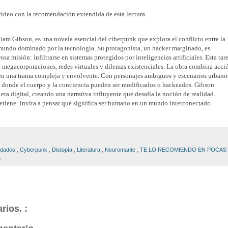
video con la recomendación extendida de esta lectura.
am Gibson, es una novela esencial del ciberpunk que explora el conflicto entre la
undo dominado por la tecnología. Su protagonista, un hacker marginado, es
osa misión: infiltrarse en sistemas protegidos por inteligencias artificiales. Esta tar
on megacorporaciones, redes virtuales y dilemas existenciales. La obra combina acci
al en una trama compleja y envolvente. Con personajes ambiguos y escenarios urbano
ro donde el cuerpo y la conciencia pueden ser modificados o hackeados. Gibson
 era digital, creando una narrativa influyente que desafía la noción de realidad.
tiene: invita a pensar qué significa ser humano en un mundo interconectado.
ndados
,
Cyberpunk
,
Distopía
,
Literatura
,
Neuromante
,
TE LO RECOMIENDO EN POCAS
n
rios. :