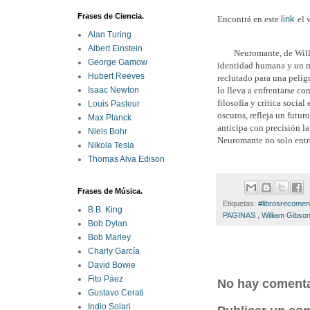
Frases de Ciencia.
Encontrá en este
link
el 
Alan Turing
Albert Einstein
Neuromante, de Willi
George Gamow
identidad humana y un m
Hubert Reeves
reclutado para una peligr
lo lleva a enfrentarse c
Isaac Newton
filosofía y crítica soci
Louis Pasteur
oscuros, refleja un futu
Max Planck
anticipa con precisión la
Niels Bohr
Neuromante no solo entre
Nikola Tesla
Thomas Alva Edison
Frases de Música.
Etiquetas:
#librosrecome
B.B. King
PAGINAS
,
William Gibso
Bob Dylan
Bob Marley
Charly García
David Bowie
Fito Páez
No hay comenta
Gustavo Cerati
Indio Solari