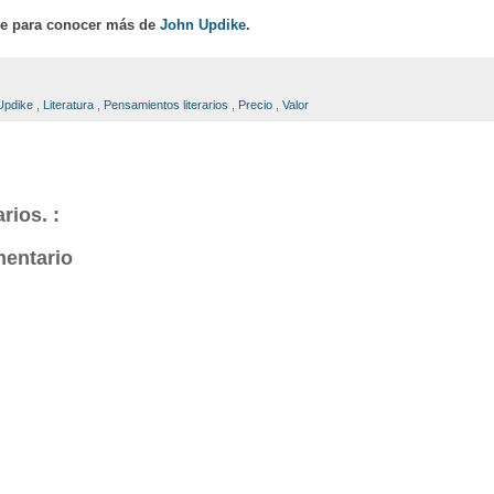
ce para conocer más de
John Updike
.
Updike
,
Literatura
,
Pensamientos literarios
,
Precio
,
Valor
rios. :
mentario