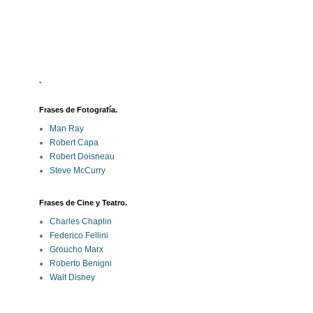
.
Frases de Fotografía.
Man Ray
Robert Capa
Robert Doisneau
Steve McCurry
Frases de Cine y Teatro.
Charles Chaplin
Federico Fellini
Groucho Marx
Roberto Benigni
Walt Disney