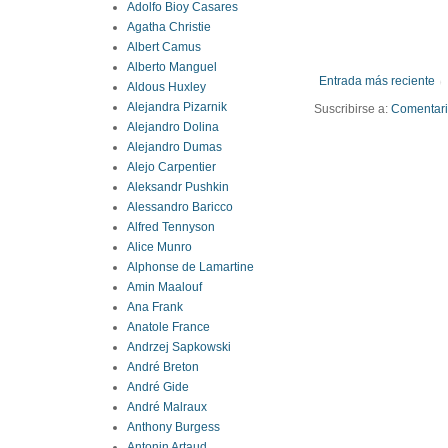
Adolfo Bioy Casares
Agatha Christie
Albert Camus
Alberto Manguel
Entrada más reciente
Aldous Huxley
Alejandra Pizarnik
Suscribirse a:
Comentario
Alejandro Dolina
Alejandro Dumas
Alejo Carpentier
Aleksandr Pushkin
Alessandro Baricco
Alfred Tennyson
Alice Munro
Alphonse de Lamartine
Amin Maalouf
Ana Frank
Anatole France
Andrzej Sapkowski
André Breton
André Gide
André Malraux
Anthony Burgess
Antonin Artaud