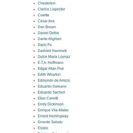
Chesterton
Clarice Lispector
Colette
César Aira
Dan Brown
Daniel Defoe
Dante Alighieri
Dario Fo
Dashiell Hammett
Dulce María Loynaz
E.T.A. Hoffmann
Edgar Allan Poe
Edith Wharton
Edmondo de Amicis
Eduardo Galeano
Eduardo Sacheri
Elias Canetti
Emily Dickinson
Enrique Vila-Matas
Ernest Hemingway
Ernesto Sabato
Esopo