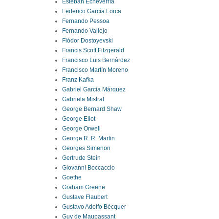
Esteban Echeverría
Federico García Lorca
Fernando Pessoa
Fernando Vallejo
Fiódor Dostoyevski
Francis Scott Fitzgerald
Francisco Luis Bernárdez
Francisco Martín Moreno
Franz Kafka
Gabriel García Márquez
Gabriela Mistral
George Bernard Shaw
George Eliot
George Orwell
George R. R. Martin
Georges Simenon
Gertrude Stein
Giovanni Boccaccio
Goethe
Graham Greene
Gustave Flaubert
Gustavo Adolfo Bécquer
Guy de Maupassant