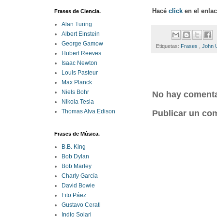
Hacé
click
en el enla
Frases de Ciencia.
Alan Turing
Albert Einstein
George Gamow
Etiquetas:
Frases
,
John 
Hubert Reeves
Isaac Newton
Louis Pasteur
Max Planck
Niels Bohr
No hay comenta
Nikola Tesla
Thomas Alva Edison
Publicar un co
Frases de Música.
B.B. King
Bob Dylan
Bob Marley
Charly García
David Bowie
Fito Páez
Gustavo Cerati
Indio Solari