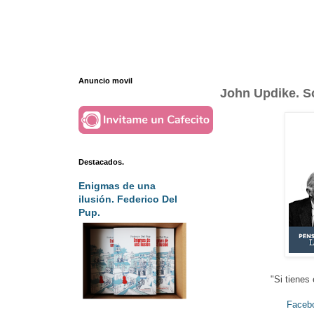
Anuncio movil
John Updike. S
Destacados.
Enigmas de una
ilusión. Federico Del
Pup.
"Si tienes 
Faceb