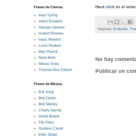
Hacé
click
en el enla
Frases de Ciencia.
Alan Turing
Albert Einstein
George Gamow
Etiquetas:
Evolución
,
Fra
Hubert Reeves
Isaac Newton
Louis Pasteur
Max Planck
Niels Bohr
No hay comenta
Nikola Tesla
Thomas Alva Edison
Publicar un co
Frases de Música.
B.B. King
Bob Dylan
Bob Marley
Charly García
David Bowie
Fito Páez
Gustavo Cerati
Indio Solari