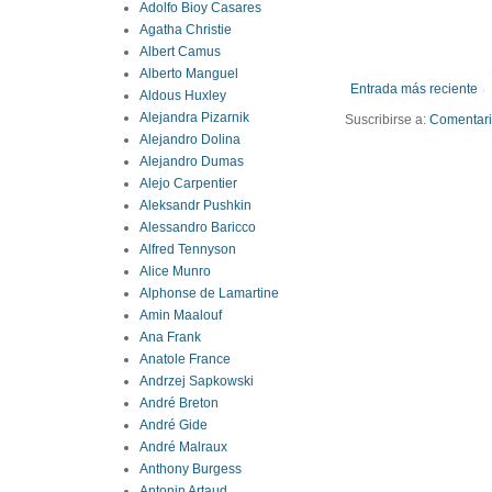
Adolfo Bioy Casares
Agatha Christie
Albert Camus
Alberto Manguel
Entrada más reciente
Aldous Huxley
Alejandra Pizarnik
Suscribirse a:
Comentario
Alejandro Dolina
Alejandro Dumas
Alejo Carpentier
Aleksandr Pushkin
Alessandro Baricco
Alfred Tennyson
Alice Munro
Alphonse de Lamartine
Amin Maalouf
Ana Frank
Anatole France
Andrzej Sapkowski
André Breton
André Gide
André Malraux
Anthony Burgess
Antonin Artaud