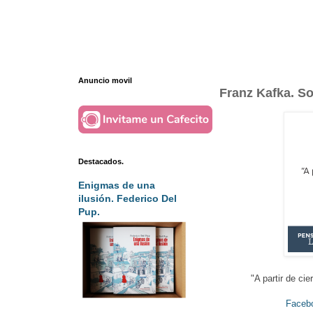
Anuncio movil
Franz Kafka. So
Destacados.
Enigmas de una
ilusión. Federico Del
Pup.
"A partir de ci
Faceb