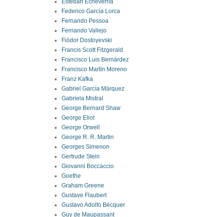
Esteban Echeverría
Federico García Lorca
Fernando Pessoa
Fernando Vallejo
Fiódor Dostoyevski
Francis Scott Fitzgerald
Francisco Luis Bernárdez
Francisco Martín Moreno
Franz Kafka
Gabriel García Márquez
Gabriela Mistral
George Bernard Shaw
George Eliot
George Orwell
George R. R. Martin
Georges Simenon
Gertrude Stein
Giovanni Boccaccio
Goethe
Graham Greene
Gustave Flaubert
Gustavo Adolfo Bécquer
Guy de Maupassant