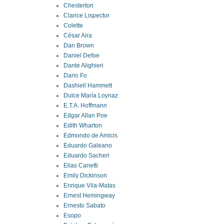
Chesterton
Clarice Lispector
Colette
César Aira
Dan Brown
Daniel Defoe
Dante Alighieri
Dario Fo
Dashiell Hammett
Dulce María Loynaz
E.T.A. Hoffmann
Edgar Allan Poe
Edith Wharton
Edmondo de Amicis
Eduardo Galeano
Eduardo Sacheri
Elias Canetti
Emily Dickinson
Enrique Vila-Matas
Ernest Hemingway
Ernesto Sabato
Esopo