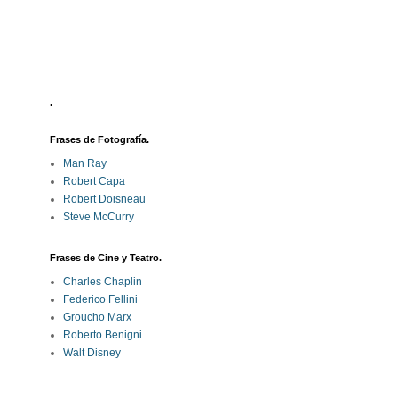
.
Frases de Fotografía.
Man Ray
Robert Capa
Robert Doisneau
Steve McCurry
Frases de Cine y Teatro.
Charles Chaplin
Federico Fellini
Groucho Marx
Roberto Benigni
Walt Disney