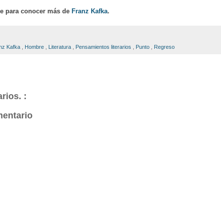
ce para conocer más de
Franz Kafka
.
nz Kafka
,
Hombre
,
Literatura
,
Pensamientos literarios
,
Punto
,
Regreso
rios. :
mentario