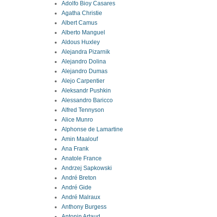
Adolfo Bioy Casares
Agatha Christie
Albert Camus
Alberto Manguel
Aldous Huxley
Alejandra Pizarnik
Alejandro Dolina
Alejandro Dumas
Alejo Carpentier
Aleksandr Pushkin
Alessandro Baricco
Alfred Tennyson
Alice Munro
Alphonse de Lamartine
Amin Maalouf
Ana Frank
Anatole France
Andrzej Sapkowski
André Breton
André Gide
André Malraux
Anthony Burgess
Antonin Artaud