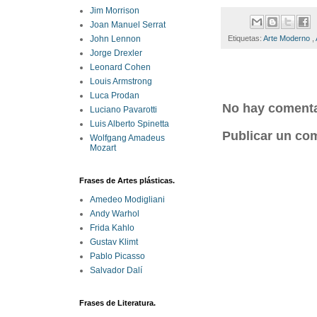
Jim Morrison
Joan Manuel Serrat
Etiquetas:
Arte Moderno
,
John Lennon
Jorge Drexler
Leonard Cohen
Louis Armstrong
Luca Prodan
No hay comenta
Luciano Pavarotti
Luis Alberto Spinetta
Publicar un co
Wolfgang Amadeus
Mozart
Frases de Artes plásticas.
Amedeo Modigliani
Andy Warhol
Frida Kahlo
Gustav Klimt
Pablo Picasso
Salvador Dalí
Frases de Literatura.