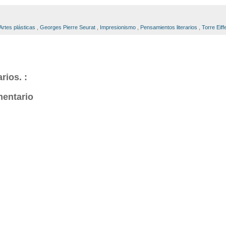
Artes plásticas
,
Georges Pierre Seurat
,
Impresionismo
,
Pensamientos literarios
,
Torre Eiffe
rios. :
mentario