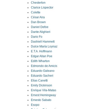
Chesterton
Clarice Lispector
Colette
César Aira
Dan Brown
Daniel Defoe
Dante Alighieri
Dario Fo
Dashiell Hammett
Dulce María Loynaz
E.T.A. Hoffmann
Edgar Allan Poe
Edith Wharton
Edmondo de Amicis
Eduardo Galeano
Eduardo Sacheri
Elias Canetti
Emily Dickinson
Enrique Vila-Matas
Ernest Hemingway
Ernesto Sabato
Esopo