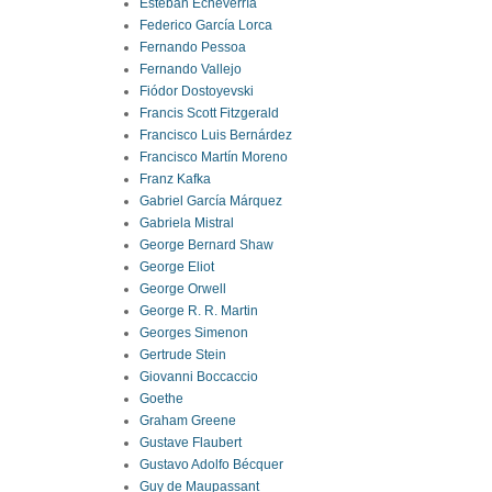
Esteban Echeverría
Federico García Lorca
Fernando Pessoa
Fernando Vallejo
Fiódor Dostoyevski
Francis Scott Fitzgerald
Francisco Luis Bernárdez
Francisco Martín Moreno
Franz Kafka
Gabriel García Márquez
Gabriela Mistral
George Bernard Shaw
George Eliot
George Orwell
George R. R. Martin
Georges Simenon
Gertrude Stein
Giovanni Boccaccio
Goethe
Graham Greene
Gustave Flaubert
Gustavo Adolfo Bécquer
Guy de Maupassant