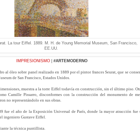
at. La tour Eiffel. 1889.
M. H. de Young Memorial Museum, San Francisco,
EE.UU.
IMPRESIONISMO
|
#ARTEMODERNO
dro al óleo sobre panel realizado en 1889 por el pintor frances Seurat, que se conse
useum de San Francisco, Estados Unidos.
mensiones, muestra a la torre Eiffel todavía en construcción, sin el último piso. Ot
como Camille Pissarro, disconformes con la construcción del monumento de me
ron no representándolo en sus obras.
9 fue el año de la Exposición Universal de París, donde la mayor atracción fue 
 el ingeniero Gustave Eiffel.
ante la técnica puntillista.