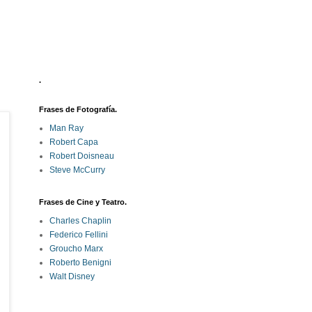
.
Frases de Fotografía.
Man Ray
Robert Capa
Robert Doisneau
Steve McCurry
Frases de Cine y Teatro.
Charles Chaplin
Federico Fellini
Groucho Marx
Roberto Benigni
Walt Disney