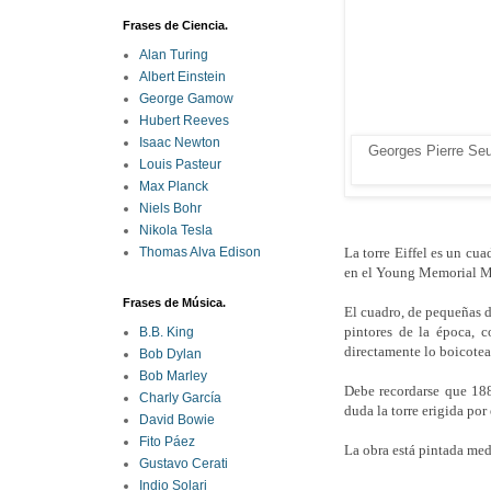
Frases de Ciencia.
Alan Turing
Albert Einstein
George Gamow
Hubert Reeves
Isaac Newton
Georges Pierre Seur
Louis Pasteur
Max Planck
Niels Bohr
Nikola Tesla
La torre Eiffel es un cua
Thomas Alva Edison
en el Young Memorial M
Frases de Música.
El cuadro, de pequeñas di
pintores de la época, 
B.B. King
directamente lo boicotea
Bob Dylan
Bob Marley
Debe recordarse que 188
Charly García
duda la torre erigida por
David Bowie
Fito Páez
La obra está pintada medi
Gustavo Cerati
Indio Solari