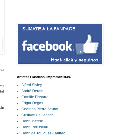
.
rva
Artistas Plásticos. Impresionistas.
Alfred Sisley
ros
André Derain
tal
Camille Pissarro
Edgar Degas
sin
Georges Pierre Seurat
Gustave Caillebotte
Henri Mattise
Henri Rousseau
Henri de Toulouse-Lautrec