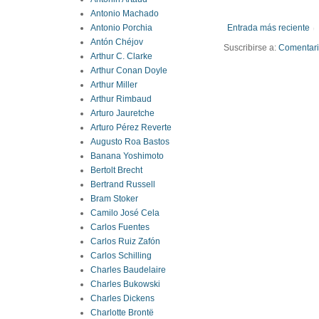
Antonio Machado
Entrada más reciente
Antonio Porchia
Antón Chéjov
Suscribirse a:
Comentario
Arthur C. Clarke
Arthur Conan Doyle
Arthur Miller
Arthur Rimbaud
Arturo Jauretche
Arturo Pérez Reverte
Augusto Roa Bastos
Banana Yoshimoto
Bertolt Brecht
Bertrand Russell
Bram Stoker
Camilo José Cela
Carlos Fuentes
Carlos Ruiz Zafón
Carlos Schilling
Charles Baudelaire
Charles Bukowski
Charles Dickens
Charlotte Brontë