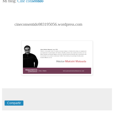
Mi blog:
Cine con
sentido
cineconsentido983195056.wordpress.com
Compartir