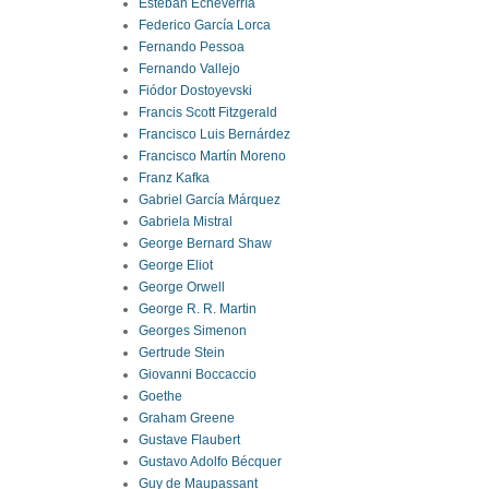
Esteban Echeverría
Federico García Lorca
Fernando Pessoa
Fernando Vallejo
Fiódor Dostoyevski
Francis Scott Fitzgerald
Francisco Luis Bernárdez
Francisco Martín Moreno
Franz Kafka
Gabriel García Márquez
Gabriela Mistral
George Bernard Shaw
George Eliot
George Orwell
George R. R. Martin
Georges Simenon
Gertrude Stein
Giovanni Boccaccio
Goethe
Graham Greene
Gustave Flaubert
Gustavo Adolfo Bécquer
Guy de Maupassant