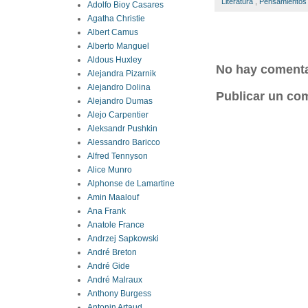
Literatura
,
Pensamientos l
Adolfo Bioy Casares
Agatha Christie
Albert Camus
Alberto Manguel
Aldous Huxley
No hay comenta
Alejandra Pizarnik
Alejandro Dolina
Publicar un co
Alejandro Dumas
Alejo Carpentier
Aleksandr Pushkin
Alessandro Baricco
Alfred Tennyson
Alice Munro
Alphonse de Lamartine
Amin Maalouf
Ana Frank
Anatole France
Andrzej Sapkowski
André Breton
André Gide
André Malraux
Anthony Burgess
Antonin Artaud