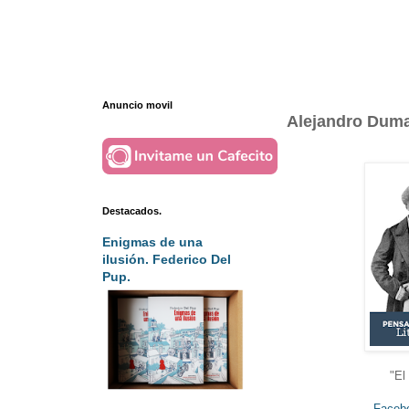
Anuncio movil
Alejandro Duma
Destacados.
Enigmas de una
ilusión. Federico Del
Pup.
"El
Faceb