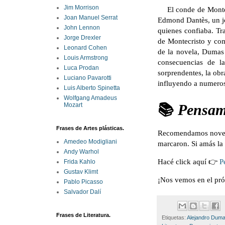
Jim Morrison
El conde de Monte
Joan Manuel Serrat
Edmond Dantès, un jo
John Lennon
quienes confiaba. Tr
Jorge Drexler
de Montecristo y com
Leonard Cohen
de la novela, Dumas 
Louis Armstrong
consecuencias de l
Luca Prodan
sorprendentes, la obr
Luciano Pavarotti
influyendo a numeroso
Luis Alberto Spinetta
Wolfgang Amadeus
📚
Pensami
Mozart
Frases de Artes plásticas.
Recomendamos novelas
Amedeo Modigliani
marcaron. Si amás la l
Andy Warhol
Hacé click aquí 👉
P
Frida Kahlo
Gustav Klimt
¡Nos vemos en el pr
Pablo Picasso
Salvador Dalí
Frases de Literatura.
Etiquetas:
Alejandro Dum