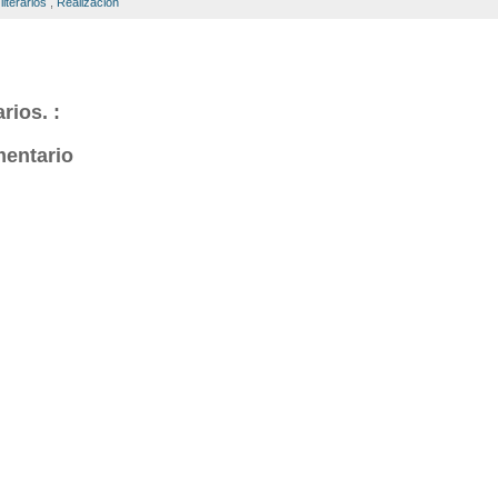
iterarios
,
Realización
rios. :
mentario