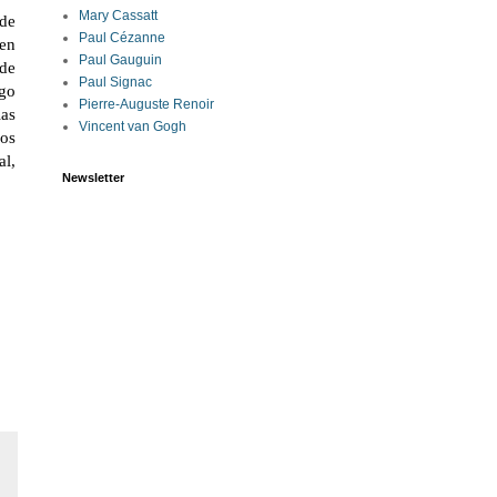
Mary Cassatt
 de
Paul Cézanne
 en
Paul Gauguin
nde
Paul Signac
rgo
Pierre-Auguste Renoir
las
Vincent van Gogh
os
al,
Newsletter