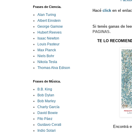
Frases de Ciencia.
Hacé
click
en el enla
Alan Turing
Albert Einstein
Si tenés ganas de lee
George Gamow
PAGINAS.
Hubert Reeves
Isaac Newton
TE LO RECOMIEN
Louis Pasteur
Max Planck
Niels Bohr
Nikola Tesla
Thomas Alva Edison
Frases de Música.
B.B. King
Bob Dylan
Bob Marley
Charly García
David Bowie
Fito Páez
Gustavo Cerati
Encontrá e
Indio Solari