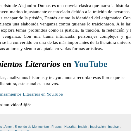
cristo de Alejandro Dumas es una novela clásica que narra la historia
ven marino injustamente encarcelado debido a la traición de personas
as escapar de la prisión, Dantès asume la identidad del enigmático Co
ienza una elaborada venganza contra quienes lo traicionaron. A lo la
explora temas profundos como la justicia, la traición, la redención y 
a venganza. Con una trama intrincada, personajes complejos y gir
a se ha convertido en una de las más importantes de la literatura univers
s autores y siendo adaptada en varias formas artísticas.
entos Literarios
en
YouTube
, analizamos historias y te ayudamos a recordar esos libros que te
iteratura, este canal es para vos.
ensamientos Literarios en YouTube
óximo video! 📖✨
as
,
Amor
,
El conde de Montecristo
,
Frases
,
Hazaña
,
Impidir
,
Inspiración
,
Inspirar
,