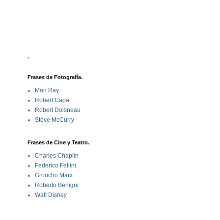
.
Frases de Fotografía.
Man Ray
Robert Capa
Robert Doisneau
Steve McCurry
Frases de Cine y Teatro.
Charles Chaplin
Federico Fellini
Groucho Marx
Roberto Benigni
Walt Disney