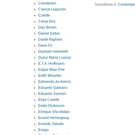
Chesterton
Suscribirse a:
Comentario
Clarice Lispector
Colette
César Aira
Dan Brown
Daniel Defoe
Dante Alighieri
Dario Fo
Dashiell Hammett
Dulce María Loynaz
E.T.A. Hoffmann
Edgar Allan Poe
Edith Wharton
Edmondo de Amicis
Eduardo Galeano
Eduardo Sacheri
Elias Canetti
Emily Dickinson
Enrique Vila-Matas
Ernest Hemingway
Ernesto Sabato
Esopo