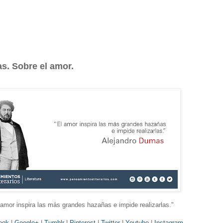
s. Sobre el amor.
 amor inspira las más grandes hazañas e impide realizarlas.
"
ook
|
Google+
|
Tumblr
|
Pinterest
|
Twitter
|
Youtube
|
Instagram