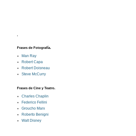
.
Frases de Fotografía.
Man Ray
Robert Capa
Robert Doisneau
Steve McCurry
Frases de Cine y Teatro.
Charles Chaplin
Federico Fellini
Groucho Marx
Roberto Benigni
Walt Disney