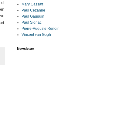
 el
Mary Cassatt
 en
Paul Cézanne
 su
Paul Gauguin
ort
Paul Signac
Pierre-Auguste Renoir
Vincent van Gogh
Newsletter