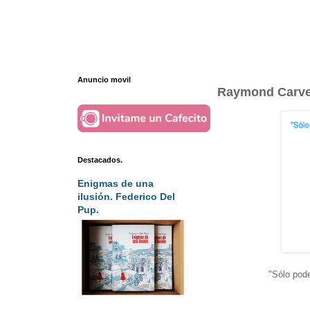
Anuncio movil
Raymond Carver
Destacados.
Enigmas de una
ilusión. Federico Del
Pup.
"Sólo pode