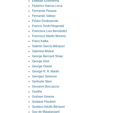
Esteban Echeverría
Federico García Lorca
Fernando Pessoa
Fernando Vallejo
Fiódor Dostoyevski
Francis Scott Fitzgerald
Francisco Luis Bernárdez
Francisco Martín Moreno
Franz Kafka
Gabriel García Márquez
Gabriela Mistral
George Bernard Shaw
George Eliot
George Orwell
George R. R. Martin
Georges Simenon
Gertrude Stein
Giovanni Boccaccio
Goethe
Graham Greene
Gustave Flaubert
Gustavo Adolfo Bécquer
Guy de Maupassant