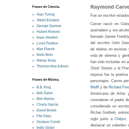
Raymond Carve
Frases de Ciencia.
Alan Turing
Fue un
escritor
estado
Albert Einstein
Carver nació en Clat
George Gamow
aserradero y era alco
Hubert Reeves
llamado James Frankly
Isaac Newton
del escritor
John Gard
Louis Pasteur
de
relatos
en revistas 
Max Planck
Niels Bohr
vida de obreros y gen
Nikola Tesla
han sido incluidas en 
Thomas Alva Edison
Short Stories
y el
Prem
esposa fue la poetisa
Frases de Música.
personajes, Carver per
Wolff
y de
Richard For
B.B. King
Bob Dylan
Americana de Artes 
Bob Marley
consideran el padre de
Charly García
considerado un escrit
David Bowie
Richar Gottlieb, enton
Fito Páez
siglo junto a
Chéjov
,
Gustavo Cerati
destacar un soberbio c
Indio Solari