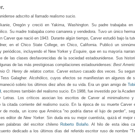
r.
unidense
adscrito al llamado
realismo sucio
.
skanie, Oregón y creció en Yakima, Washington. Su padre trabajaba en
hólico. Su madre trabajaba como camarera y vendedora. Tuvo un único herm
n Carver que nació en 1943.
Durante algún tiempo, Carver estudió bajo la tut
ner
, en el Chico State College, en
Chico
,
California
. Publicó un sinnúm
y periódicos, incluyendo el
New Yorker
y
Esquire
, que en su mayoría narran
te de las clases desfavorecidas de la sociedad
estadounidense
. Sus histor
algunas de las más prestigiosas compilaciones estadounidenses:
Best Ameri
io O. Henry de relatos cortos
.
Carver estuvo casado dos veces. Su segu
Tess Galagher
.
Alcohólico
, cuyos efectos se manifiestan en algunos de 
maneció sobrio los últimos diez años de su vida. Era un gran amigo de
Tob
d
, escritores también del realismo sucio.
En
1988
, fue investido por la Acade
y Letras.
Los críticos asocian los escritos de Carver al
minimalismo
y
 la citada corriente del
realismo sucio
. En la época de su muerte Carver 
or de moda, un icono que América "no podría darse el lujo de perder", se
ces editor de
New Yorker
. Sin duda era su mejor cuentista, quizá el mejor 
 en palabras del escritor chileno
Roberto Bolaño
. Al hilo de esta idea c
uento dedicado a los últimos días del referido escritor ruso de nombre "T