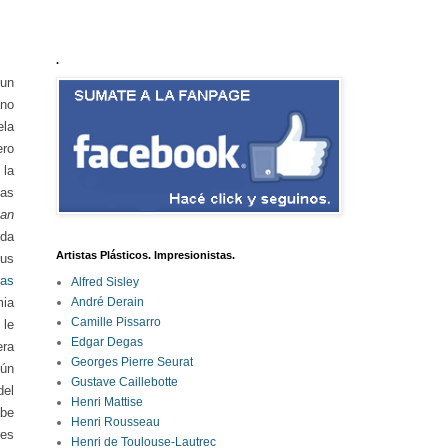
.
 un
ano
ela
ero
 la
ias
can
nda
Artistas Plásticos. Impresionistas.
sus
ias
Alfred Sisley
mia
André Derain
Camille Pissarro
 le
Edgar Degas
era
Georges Pierre Seurat
gún
Gustave Caillebotte
del
Henri Mattise
abe
Henri Rousseau
res
Henri de Toulouse-Lautrec