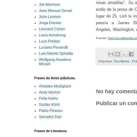
rosas amarillas".
Su e
Jim Morrison
estilo de la prosa de
Joan Manuel Serrat
lugar de 25, Lish le i
John Lennon
poesía a James Dic
Jorge Drexler
Leonard Cohen
Angeles
,
Washington
, 
Louis Armstrong
Fuente:
http://es.wikipedia.
Luca Prodan
Luciano Pavarotti
Luis Alberto Spinetta
Wolfgang Amadeus
Etiquetas:
Escritores
,
Fr
Mozart
Frases de Artes plásticas.
Amedeo Modigliani
No hay comenta
Andy Warhol
Frida Kahlo
Publicar un co
Gustav Klimt
Pablo Picasso
Salvador Dalí
Frases de Literatura.