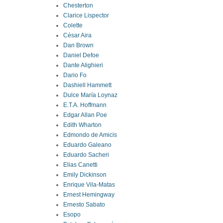
Chesterton
Clarice Lispector
Colette
César Aira
Dan Brown
Daniel Defoe
Dante Alighieri
Dario Fo
Dashiell Hammett
Dulce María Loynaz
E.T.A. Hoffmann
Edgar Allan Poe
Edith Wharton
Edmondo de Amicis
Eduardo Galeano
Eduardo Sacheri
Elias Canetti
Emily Dickinson
Enrique Vila-Matas
Ernest Hemingway
Ernesto Sabato
Esopo