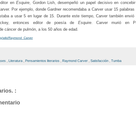
ditor en
Esquire
,
Gordon Lish
, desempeñó un papel decisivo en concebir
 Carver. Por ejemplo, donde Gardner recomendaba a Carver usar 15 palabras
nstaba a usar 5 en lugar de 15. Durante este tiempo, Carver también envió
key, entonces editor de poesía de
Esquire
.
Carver murió en
P
de
cáncer de pulmón
, a los 50 años de edad.
org/wiki/Raymond_Carver
ases
,
Literatura
,
Pensamientos literarios
,
Raymond Carver
,
Satisfacción
,
Tumba
rios. :
mentario