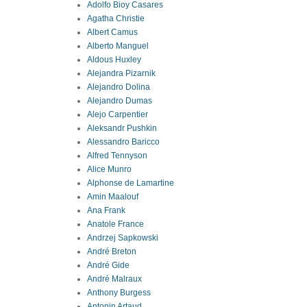
Adolfo Bioy Casares
Agatha Christie
Albert Camus
Alberto Manguel
Aldous Huxley
Alejandra Pizarnik
Alejandro Dolina
Alejandro Dumas
Alejo Carpentier
Aleksandr Pushkin
Alessandro Baricco
Alfred Tennyson
Alice Munro
Alphonse de Lamartine
Amin Maalouf
Ana Frank
Anatole France
Andrzej Sapkowski
André Breton
André Gide
André Malraux
Anthony Burgess
Antonin Artaud